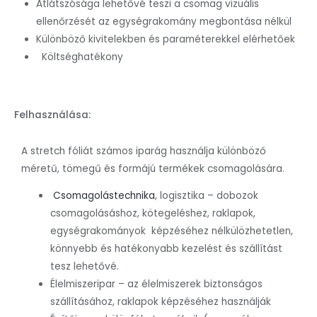
Átlátszósága lehetővé teszi a csomag vizuális
ellenőrzését az egységrakomány megbontása nélkül
Különböző kivitelekben és paraméterekkel elérhetőek
Költséghatékony
Felhasználása:
A stretch fóliát számos iparág használja különböző
méretű, tömegű és formájú termékek csomagolására.
Csomagolástechnika
, logisztika – dobozok
csomagolásáshoz, kötegeléshez, raklapok,
egységrakományok képzéséhez nélkülözhetetlen,
könnyebb és hatékonyabb kezelést és szállítást
tesz lehetővé.
Élelmiszeripar – az élelmiszerek biztonságos
szállításához, raklapok képzéséhez használják