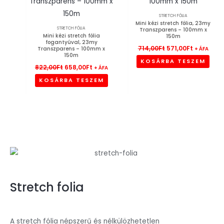
STRETCH FÓLIA
Mini kézi stretch fólia, 23my
STRETCH FÓLIA
Transzparens – 100mm x
Mini kézi stretch fólia
150m
fogantyúval, 23my
714,00
Ft
571,00
Ft
Transzparens – 100mm x
+ ÁFA
150m
KOSÁRBA TESZEM
822,00
Ft
658,00
Ft
+ ÁFA
KOSÁRBA TESZEM
Stretch folia
A stretch fólia népszerű és nélkülözhetetlen