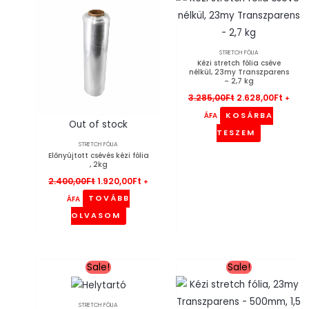
2.400,00Ft.
1.920,00Ft.
3.285,00Ft.
2.628,
STRETCH FÓLIA
Kézi stretch fólia cséve
nélkül, 23my Transzparens
– 2,7 kg
3.285,00
Ft
2.628,00
Ft
+
KOSÁRBA
ÁFA
Out of stock
TESZEM
STRETCH FÓLIA
Előnyújtott csévés kézi fólia
, 2kg
2.400,00
Ft
1.920,00
Ft
+
TOVÁBB
ÁFA
OLVASOM
Original
Current
Original
Curren
Sale!
Sale!
price
price
price
price
was:
is:
was:
is:
1.976,00Ft.
1.581,00Ft.
1.183,00Ft.
946,00F
STRETCH FÓLIA