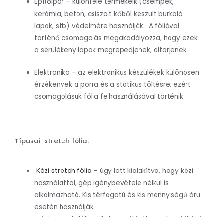
Építőipar – különféle termékeik (csempék,
kerámia, beton, csiszolt kőből készült burkoló
lapok, stb) védelmére használják. A fóliával
történő csomagolás megakadályozza, hogy ezek
a sérülékeny lapok megrepedjenek, eltörjenek.
Elektronika – az elektronikus készülékek különösen
érzékenyek a porra és a statikus töltésre, ezért
csomagolásuk fólia felhasználásával történik.
Típusai stretch fólia:
Kézi stretch fólia
– úgy lett kialakítva, hogy kézi
használattal, gép igénybevétele nélkül is
alkalmazható. Kis térfogatú és kis mennyiségű áru
esetén használják.