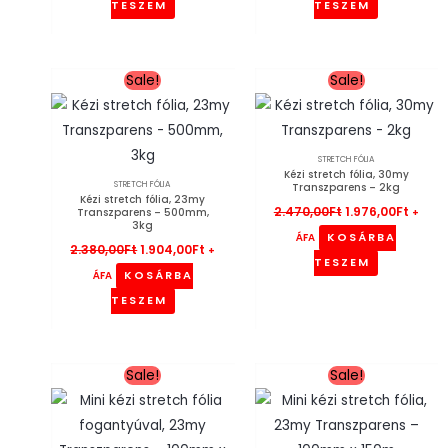
TESZEM
TESZEM
Original
Current
Original
Curre
Sale!
Sale!
price
price
price
price
was:
is:
was:
is:
2.380,00Ft.
1.904,00Ft.
2.470,00Ft.
1.976,
STRETCH FÓLIA
Kézi stretch fólia, 30my
STRETCH FÓLIA
Transzparens – 2kg
Kézi stretch fólia, 23my
2.470,00
Ft
1.976,00
Ft
Transzparens – 500mm,
+
3kg
KOSÁRBA
ÁFA
2.380,00
Ft
1.904,00
Ft
+
TESZEM
KOSÁRBA
ÁFA
TESZEM
Original
Current
Original
Current
Sale!
Sale!
price
price
price
price
was:
is:
was:
is:
822,00Ft.
658,00Ft.
714,00Ft.
571,00Ft.