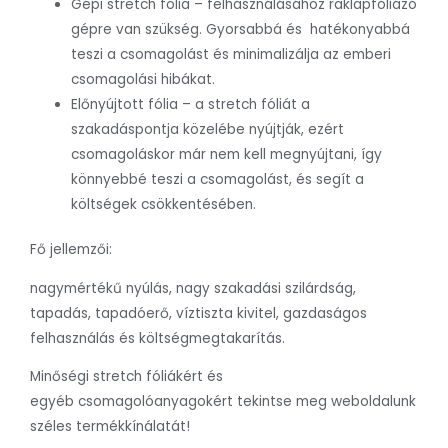
Gépi stretch fólia – felhasználásához raklapfóliázó
gépre van szükség. Gyorsabbá és hatékonyabbá
teszi a csomagolást és minimalizálja az emberi
csomagolási hibákat.
Előnyújtott fólia – a stretch fóliát a
szakadáspontja közelébe nyújtják, ezért
csomagoláskor már nem kell megnyújtani, így
könnyebbé teszi a csomagolást, és segít a
költségek csökkentésében.
Fő jellemzői:
nagymértékű nyúlás, nagy szakadási szilárdság,
tapadás, tapadóerő, víztiszta kivitel, gazdaságos
felhasználás és költségmegtakarítás.
Minőségi stretch fóliákért és
egyéb csomagolóanyagokért tekintse meg weboldalunk
széles termékkínálatát!