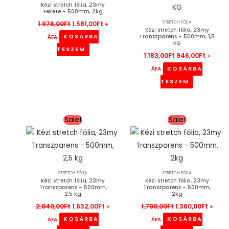
Kézi stretch fólia, 23my
Fekete – 500mm, 2kg
STRETCH FÓLIA
1.976,00
Ft
1.581,00
Ft
+
Kézi stretch fólia, 23my
Transzparens – 500mm, 1,5
KOSÁRBA
ÁFA
KG
TESZEM
1.183,00
Ft
946,00
Ft
+
KOSÁRBA
ÁFA
TESZEM
Original
Current
Original
Curre
Sale!
Sale!
price
price
price
price
was:
is:
was:
is:
2.040,00Ft.
1.632,00Ft.
1.700,00Ft.
1.360,
STRETCH FÓLIA
STRETCH FÓLIA
Kézi stretch fólia, 23my
Kézi stretch fólia, 23my
Transzparens – 500mm,
Transzparens – 500mm,
2,5 kg
2kg
2.040,00
Ft
1.632,00
Ft
1.700,00
Ft
1.360,00
Ft
+
+
KOSÁRBA
KOSÁRBA
ÁFA
ÁFA