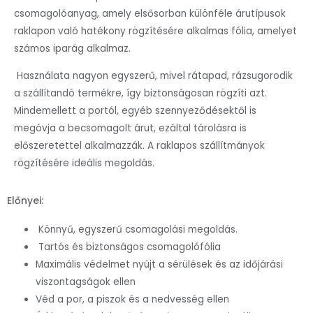
csomagolóanyag, amely elsősorban különféle árutípusok
raklapon való hatékony rögzítésére alkalmas fólia, amelyet
számos iparág alkalmaz.
Használata nagyon egyszerű, mivel rátapad, rázsugorodik
a szállítandó termékre, így biztonságosan rögzíti azt.
Mindemellett a portól, egyéb szennyeződésektől is
megóvja a becsomagolt árut, ezáltal tárolásra is
előszeretettel alkalmazzák. A raklapos szállítmányok
rögzítésére ideális megoldás.
Előnyei:
Könnyű, egyszerű csomagolási megoldás.
Tartós és biztonságos csomagolófólia
Maximális védelmet nyújt a sérülések és az időjárási
viszontagságok ellen
Véd a por, a piszok és a nedvesség ellen