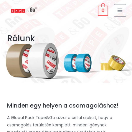
Skip
Statistics
Marketing
Functional
Preferences
0
to
content
Rólunk
Minden egy helyen a csomagoláshoz!
A Global Pack Tape&Go azzal a céllal alakult, hogy a
csomagolás területén komplett, minden igénynek