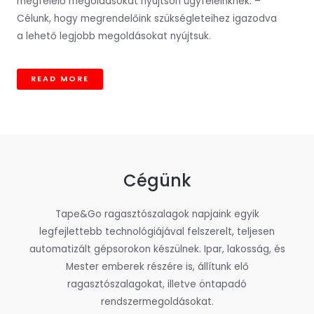
megfelelő megoldásokat nyújtson ügyfeleinknek. –
Célunk, hogy megrendelőink szükségleteihez igazodva
a lehető legjobb megoldásokat nyújtsuk.
READ MORE
Cégünk
Tape&Go ragasztószalagok napjaink egyik
legfejlettebb technológiájával felszerelt, teljesen
automatizált gépsorokon készülnek. Ipar, lakosság, és
Mester emberek részére is, állítunk elő
ragasztószalagokat, illetve öntapadó
rendszermegoldásokat.