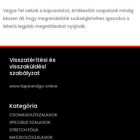
Vegye fel velünk a kapcsolatot, értékesítői csapatunk mindig
készen áll, hogy megrendelőink szükségleteihez igazodva a
lehető legjobb megoldásokat nyújtsák.
Visszatérítési és
visszaküldési
szabályzat
www.tapeandgo.online
Kategória
CSOMAGOLÓSZALAGOK
SPECIÁLIS SZALAGOK
STRETCH FÓLIA
MASZKOLÓSZALAGOK