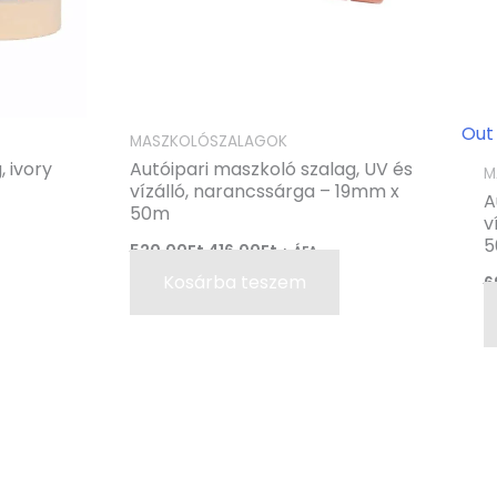
Out
MASZKOLÓSZALAGOK
, ivory
Autóipari maszkoló szalag, UV és
M
vízálló, narancssárga – 19mm x
A
50m
v
5
520,00
Ft
416,00
Ft
+ ÁFA
Kosárba teszem
6