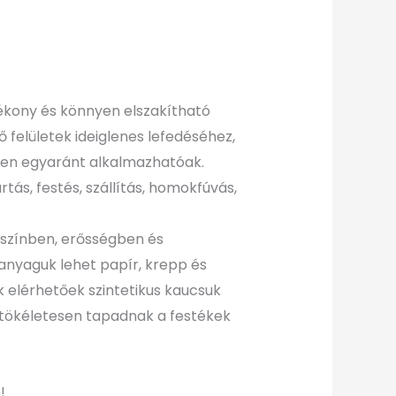
ékony és könnyen elszakítható
felületek ideiglenes lefedéséhez,
tben egyaránt alkalmazhatóak.
rtás, festés, szállítás, homokfúvás,
 színben, erősségben és
anyaguk lehet papír, krepp és
 elérhetőek szintetikus kaucsuk
a tökéletesen tapadnak a festékek
Original
Current
!