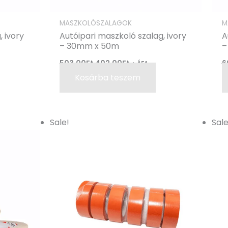
MASZKOLÓSZALAGOK
M
, ivory
Autóipari maszkoló szalag, ivory
A
– 30mm x 50m
–
503,00
Ft
402,00
Ft
6
+ ÁFA
Kosárba teszem
Original
Current
Sale!
Sale
price
price
was:
is:
520,00Ft.
416,00Ft.