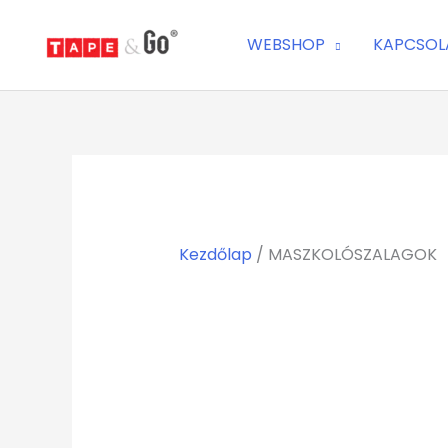
Skip
Statistics
Marketing
Functional
Preferences
to
WEBSHOP
KAPCSOL
content
Kezdőlap
/ MASZKOLÓSZALAGOK