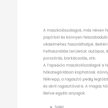
A maszkolószalagok, más néven fe
papírból és könnyen felszabaduló
védelméhez használhatjuk. Beltéri
Felhasználási területük: autóipar, 
porszórás, barkácsolás, stb.
A Tape&Go maszkolószalagok a fel
hőkategóriában kaphatóak. Könnye
félkrepp, a ragasztó pedig legtöb
és akril ragasztóval is. A magas 
illetve egyéb anyagok.
Original
Current
Sale!