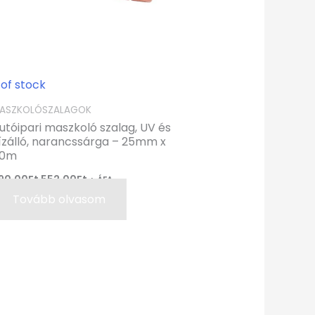
 of stock
ASZKOLÓSZALAGOK
utóipari maszkoló szalag, UV és
ízálló, narancssárga – 25mm x
0m
90,00
Ft
552,00
Ft
+ ÁFA
Tovább olvasom