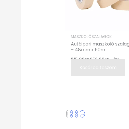
MASZKOLÓSZALAGOK
Autóipari maszkoló szalag
– 48mm x 50m
815,00
Ft
652,00
Ft
+ ÁFA
Kosárba teszem
1
2
3
→