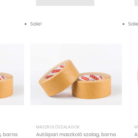
Original
Current
Sale!
Sale
price
price
was:
is:
.
739,00Ft.
591,00Ft.
MASZKOLÓSZALAGOK
M
g, barna
Autóipari maszkoló szalag, barna
A