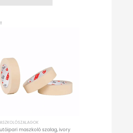
Original
Current
!
price
price
was:
is:
360,00Ft.
288,00Ft.
ASZKOLÓSZALAGOK
utóipari maszkoló szalag, ivory