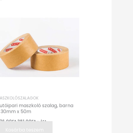
price
price
was:
is:
476,00Ft.
381,00Ft.
ASZKOLÓSZALAGOK
utóipari maszkoló szalag, barna
 30mm x 50m
76,00
Ft
381,00
Ft
+ ÁFA
Kosárba teszem