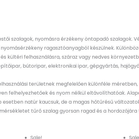
stői szalagok, nyomásra érzékeny öntapadó szalagok. V
 nyomásérzékeny ragasztóanyagból készülnek. Különböző 
 és kültéri felhasználásra, száraz vagy nedves környeze
építőipar, bútoripar, elektronikai ipar, gépgyártás, hajógyá
használási területnek megfelelően különféle méretben,
n felhelyezhetőek és nyom nélkül eltávolíthatóak. Alap
b esetben natúr kaucsuk, de a magas hőtűrésű változatok
hőmérsékletet tűrő szalag gyorsan ragad és a hordozójár
Original
Current
Sale!
Sale