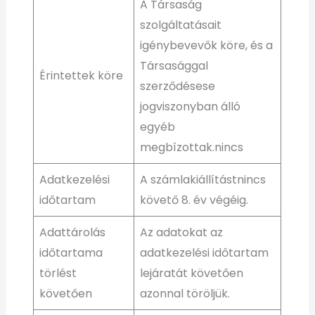
A Társaság
szolgáltatásait
igénybevevők köre, és a
Társasággal
Érintettek köre
szerződésese
jogviszonyban álló
egyéb
megbízottak.nincs
Adatkezelési
A számlakiállítástnincs
időtartam
követő 8. év végéig.
Adattárolás
Az adatokat az
időtartama
adatkezelési időtartam
törlést
lejáratát követően
követően
azonnal töröljük.