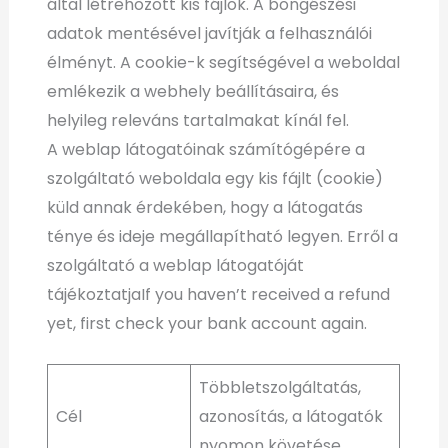
által létrehozott kis fájlok. A böngészési
adatok mentésével javítják a felhasználói
élményt. A cookie-k segítségével a weboldal
emlékezik a webhely beállításaira, és
helyileg releváns tartalmakat kínál fel.
A weblap látogatóinak számítógépére a
szolgáltató weboldala egy kis fájlt (cookie)
küld annak érdekében, hogy a látogatás
ténye és ideje megállapítható legyen. Erről a
szolgáltató a weblap látogatóját
tájékoztatjaIf you haven’t received a refund
yet, first check your bank account again.
Többletszolgáltatás,
Cél
azonosítás, a látogatók
nyomon követése.