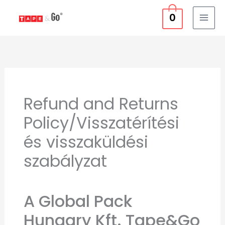
Skip
Statistics
Marketing
Functional
Preferences
0
to
content
Refund and Returns
Policy/Visszatérítési
és visszaküldési
szabályzat
A Global Pack
Hungary Kft. Tape&Go