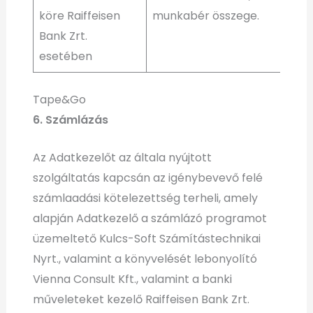
köre Raiffeisen
munkabér összege.
Bank Zrt.
esetében
Tape&Go
6. Számlázás
Az Adatkezelőt az általa nyújtott
szolgáltatás kapcsán az igénybevevő felé
számlaadási kötelezettség terheli, amely
alapján Adatkezelő a számlázó programot
üzemeltető Kulcs-Soft Számítástechnikai
Nyrt., valamint a könyvelését lebonyolító
Vienna Consult Kft., valamint a banki
műveleteket kezelő Raiffeisen Bank Zrt.