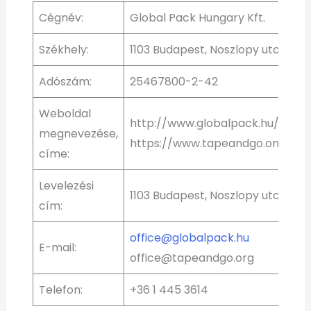
Cégnév:
Global Pack Hungary Kft.
Székhely:
1103 Budapest, Noszlopy utca 2.
Adószám:
25467800-2-42
Weboldal
http://www.globalpack.hu/
megnevezése,
https://www.tapeandgo.online/
címe:
Levelezési
1103 Budapest, Noszlopy utca 2.
cím:
office@globalpack.hu
E-mail:
office@tapeandgo.org
Telefon:
+36 1 445 3614