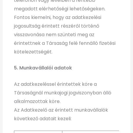
telefonon vagy levélben a fentebb
megadott elérhetőségi lehetőségeken.
Fontos kiemelni, hogy az adatkezelési
jogosultság érintett részéről történő
visszavonása nem szünteti meg az
érintettnek a Társaság felé fennálló fizetési
kötelezettségét.
5. Munkavállalói adatok
Az adatkezeléssel érintettek köre a
Társaságnál munkajogi jogviszonyban álló
alkalmazottak köre.
Az Adatkezelő az érintett munkavállalók
következő adatait kezeli: