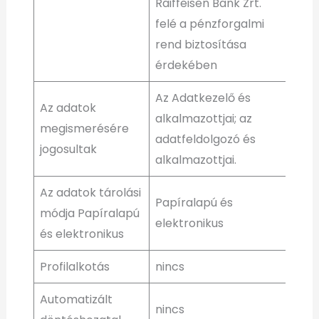
Raiffeisen Bank Zrt.
felé a pénzforgalmi
rend biztosítása
érdekében
Az Adatkezelő és
Az adatok
alkalmazottjai; az
megismerésére
adatfeldolgozó és
jogosultak
alkalmazottjai.
Az adatok tárolási
Papíralapú és
módja Papíralapú
elektronikus
és elektronikus
Profilalkotás
nincs
Automatizált
nincs