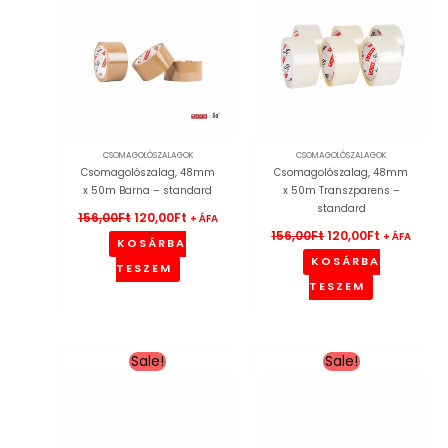
CSOMAGOLÓSZALAGOK
CSOMAGOLÓSZALAGOK
Csomagolószalag, 48mm
Csomagolószalag, 48mm
x 50m Barna – standard
x 50m Transzparens –
standard
156,00
Ft
120,00
Ft
+ ÁFA
156,00
Ft
120,00
Ft
+ ÁFA
KOSÁRBA
KOSÁRBA
TESZEM
TESZEM
Original
Current
Original
Current
Sale!
Sale!
price
price
price
price
was:
is:
was:
is:
295,00Ft.
236,00Ft.
268,00Ft.
215,00Ft.