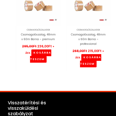
CSOMAGOLÓSZALAGOK
CSOMAGOLÓSZALAGOK
Csomagolószalag, 48mm
Csomagolószalag, 48mm
x 60m Barna – premium
x 60m Barna –
professional
295,00
Ft
236,00
Ft
+
268,00
Ft
215,00
Ft
+
KOSÁRBA
ÁFA
KOSÁRBA
ÁFA
TESZEM
TESZEM
Visszatérítési és
visszaküldési
szabályzat