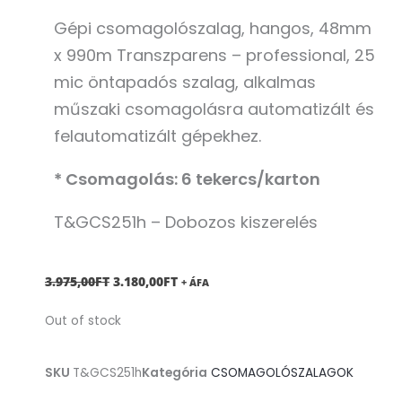
Gépi csomagolószalag, hangos, 48mm
x 990m Transzparens – professional, 25
mic öntapadós szalag, alkalmas
műszaki csomagolásra automatizált és
felautomatizált gépekhez.
* Csomagolás: 6 tekercs/karton
T&GCS251h – Dobozos kiszerelés
ORIGINAL
CURRENT
3.975,00
FT
3.180,00
FT
+ ÁFA
PRICE
PRICE
Out of stock
WAS:
IS:
3.975,00FT.
3.180,00FT.
SKU
T&GCS251h
Kategória
CSOMAGOLÓSZALAGOK