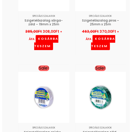
SPECIÁLIS SZALAGOK
SPECIÁLIS SZALAGOK
Szigetelőszalag sárga-
Szigetelőszalag piros –
zöld – 19mm x 25m
25mm x 25m
385,00
Ft
308,00
Ft
463,00
Ft
370,00
Ft
+
+
KOSÁRBA
KOSÁRBA
ÁFA
ÁFA
TESZEM
TESZEM
Original
Current
Original
Current
Sale!
Sale!
price
price
price
price
was:
is:
was:
is:
463,00Ft.
370,00Ft.
130,00Ft.
104,00Ft.
SPECIÁLIS SZALAGOK
SPECIÁLIS SZALAGOK