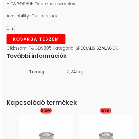
– T&GDS805 Dobozos kiszerelés
Availability:
Out of stock
+
-
KOSÁRBA TESZEM
Cikkszám:
T&GDS805
Kategória:
SPECIÁLIS SZALAGOK
További információk
Tömeg
0,241 kg
Kapcsolódó termékek
Original
Current
Original
Curre
Sale!
Sale!
price
price
price
price
was:
is:
was:
is:
3.360,00Ft.
2.688,00Ft.
3.000,00Ft.
2.400,