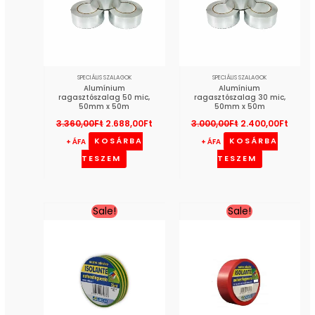
SPECIÁLIS SZALAGOK
SPECIÁLIS SZALAGOK
Alumínium
Alumínium
ragasztószalag 50 mic,
ragasztószalag 30 mic,
50mm x 50m
50mm x 50m
3.360,00
Ft
2.688,00
Ft
3.000,00
Ft
2.400,00
Ft
KOSÁRBA
KOSÁRBA
+ ÁFA
+ ÁFA
TESZEM
TESZEM
Original
Current
Original
Current
Sale!
Sale!
price
price
price
price
was:
is:
was:
is:
385,00Ft.
308,00Ft.
463,00Ft.
370,00Ft