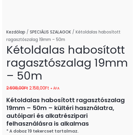
Kezdőlap
/
SPECIÁLIS SZALAGOK
/ Kétoldalas habosított
ragasztószalag 19mm – 50m
Kétoldalas habosított
ragasztószalag 19mm
– 50m
2.698,00
Ft
2.158,00
Ft
+ ÁFA
Kétoldalas habosított ragasztószalag
19mm – 50m – kültéri használatra,
autóipari és alkatrészipari
felhasználásra is alkalmas
* A doboz 19 tekercset tartalmaz.