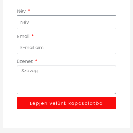
Név
Email
üzenet
Lépjen velünk kapcsolatba