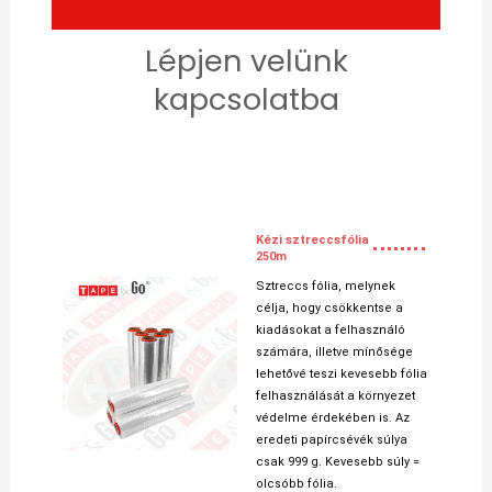
Lépjen velünk
kapcsolatba
Kézi sztreccsfólia
250m
Sztreccs fólia, melynek
célja, hogy csökkentse a
kiadásokat a felhasználó
számára, illetve mínősége
lehetővé teszi kevesebb fólia
felhasználását a környezet
védelme érdekében is. Az
eredeti papírcsévék súlya
csak 999 g. Kevesebb súly =
olcsóbb fólia.