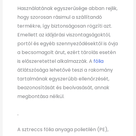
Használatának egyszerűsége abban rejlik,
hogy szorosan rásimul a szállítandó
termékre, így biztonságosan rögzíti azt.
Emellett az időjárási viszontagságoktól,
portól és egyéb szennyeződésektől is óvja
a becsomagolt árut, ezért tárolás esetén
is előszeretettel alkalmazzák. A
fólia
átlátszósága lehetővé teszi a rakomány
tartalmának egyszerűbb ellenőrzését,
beazonosítását és beolvasását, annak
megbontása nélkül.
A sztreccs fólia anyaga polietilén (PE),