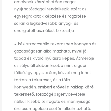
amelynek köszönhetően magas
nyújthatósággal rendelkezik, ezért az
egységrakatok képzése és rögzítése
során a legkedvezőbb anyag- és
energiafelhasználást biztosítja.
A kézi streccsfólia tekercsben könnyen és
gazdaságosan alkalmazható, mivel jól
tapad és kiváló nyúlásra képes. Átmérője
és súlya általában kisebb mint a gépi
fóliáé, így egyszerűen, kézzel meg lehet
tartani a tekercset, és a fólia
könnyedén,
emberi erővel a raklap köré
tekerhető,
fóliázógép igénybevétele
nélkül. Kisebb térfogatú és mennyiségű
áru csomagolása esetén alkalmazható.