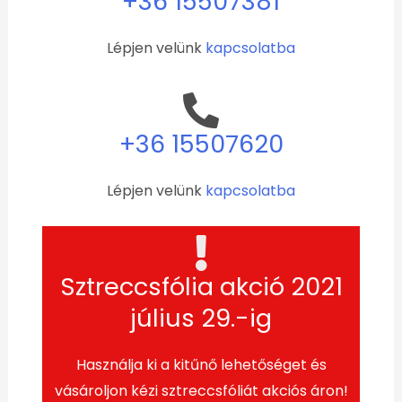
+36 15507381
Lépjen velünk
kapcsolatba
+36 15507620
Lépjen velünk
kapcsolatba
Sztreccsfólia akció 2021
július 29.-ig
Használja ki a kitűnő lehetőséget és
vásároljon kézi sztreccsfóliát akciós áron!