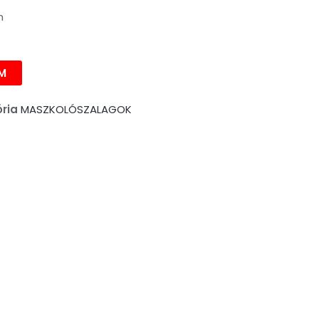
E
n
00FT.
M
ria
MASZKOLÓSZALAGOK