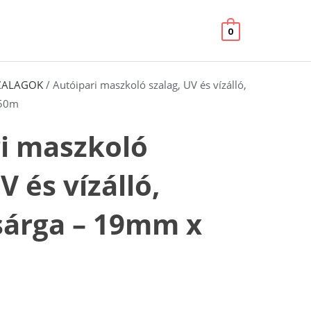
520,00Ft.
416,00Ft.
UV
és
0
vízálló,
narancssárga
-
ZALAGOK
/ Autóipari maszkoló szalag, UV és vízálló,
19mm
 50m
x
i maszkoló
50m
mennyiség
V és vízálló,
sárga – 19mm x