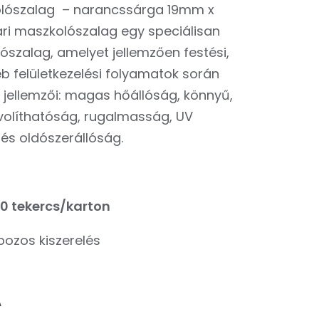
olószalag – narancssárga 19mm x
ri maszkolószalag egy speciálisan
ószalag, amelyet jellemzően festési,
b felületkezelési folyamatok során
 jellemzői: magas hőállóság, könnyű,
ávolíthatóság, rugalmasság, UV
- és oldószerállóság.
0 tekercs/karton
ozos kiszerelés
RENT
A