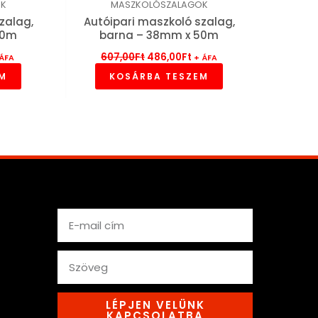
OK
MASZKOLÓSZALAGOK
zalag,
Autóipari maszkoló szalag,
50m
barna – 38mm x 50m
607,00
Ft
486,00
Ft
 ÁFA
+ ÁFA
EM
KOSÁRBA TESZEM
Email
text
LÉPJEN VELÜNK
KAPCSOLATBA