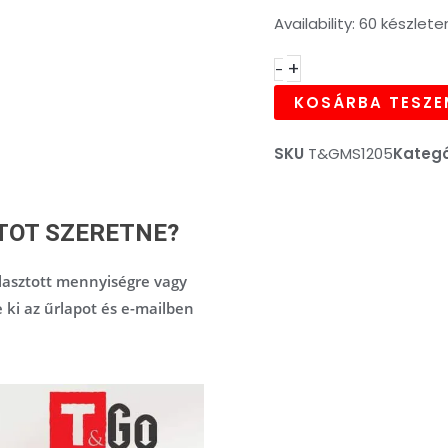
PRICE
PRIC
Autóipari
Availability:
60 készlete
WAS:
IS:
maszkoló
520,00FT.
416,
+
-
szalag,
KOSÁRBA TESZE
UV
és
SKU
T&GMS1205
Kategó
vízálló,
narancssárga
-
TOT SZERETNE?
19mm
x
asztott mennyiségre vagy
50m
e ki az űrlapot és e-mailben
mennyiség