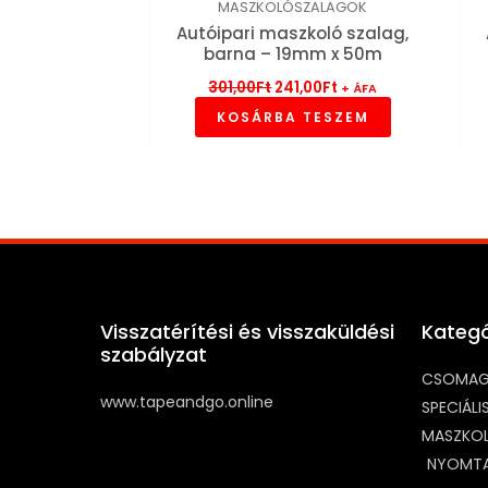
MASZKOLÓSZALAGOK
Autóipari maszkoló szalag,
barna – 19mm x 50m
301,00
Ft
241,00
Ft
+ ÁFA
KOSÁRBA TESZEM
Visszatérítési és visszaküldési
Kategó
szabályzat
CSOMAG
www.tapeandgo.online
SPECIÁL
MASZKO
NYOMTA