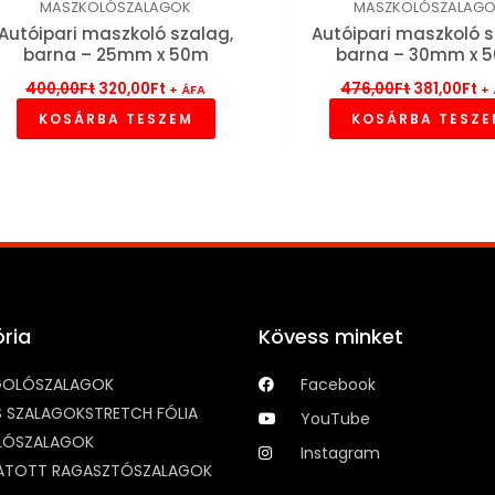
MASZKOLÓSZALAGOK
MASZKOLÓSZALAG
Autóipari maszkoló szalag,
Autóipari maszkoló s
barna – 25mm x 50m
barna – 30mm x 
400,00
Ft
320,00
Ft
476,00
Ft
381,00
Ft
+ ÁFA
+
KOSÁRBA TESZEM
KOSÁRBA TESZ
ria
Kövess minket
OLÓSZALAGOK
Facebook
IS SZALAGOK
STRETCH FÓLIA
YouTube
LÓSZALAGOK
Instagram
TOTT RAGASZTÓSZALAGOK