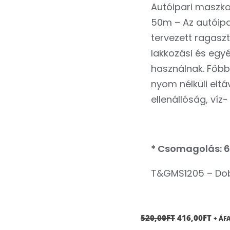
Autóipari maszk
50m – Az autóipa
tervezett ragaszt
lakkozási és egyé
használnak. Főbb
nyom nélküli elt
ellenállóság, víz
* Csomagolás: 6
T&GMS1205 – Dob
ORIGINAL
CUR
520,00
FT
416,00
FT
+ ÁF