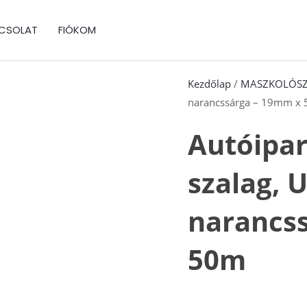
CSOLAT
FIÓKOM
Kezdőlap
/
MASZKOLÓS
narancssárga – 19mm x
Autóipar
szalag, U
narancs
50m