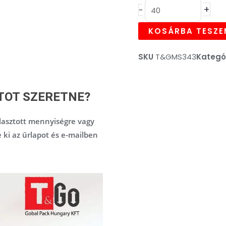
476,00FT.
381,
+
-
szalag,
barna
KOSÁRBA TESZE
-
30mm
SKU
T&GMS343
Kategó
x
50m
mennyiség
TOT SZERETNE?
asztott mennyiségre vagy
e ki az űrlapot és e-mailben