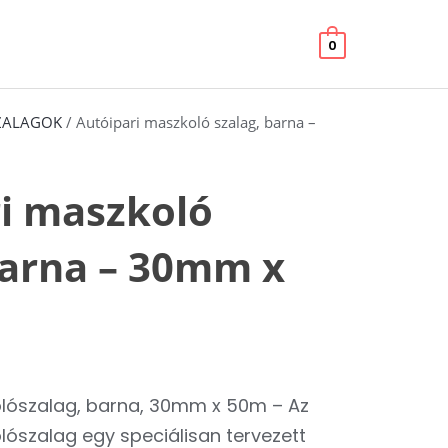
30mm
0
x
50m
mennyiség
ZALAGOK
/ Autóipari maszkoló szalag, barna –
i maszkoló
barna – 30mm x
olószalag, barna, 30mm x 50m – Az
lószalag egy speciálisan tervezett