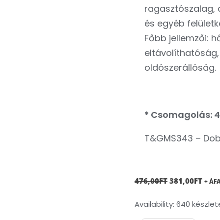
ragasztószalag, a
és egyéb felület
Főbb jellemzői: h
eltávolíthatóság
oldószerállóság.
* Csomagolás: 4
T&GMS343 – Dobo
ORIGINAL
CUR
476,00
FT
381,00
FT
+ ÁF
PRICE
PRIC
Autóipari
Availability:
640 készlet
WAS:
IS:
maszkoló