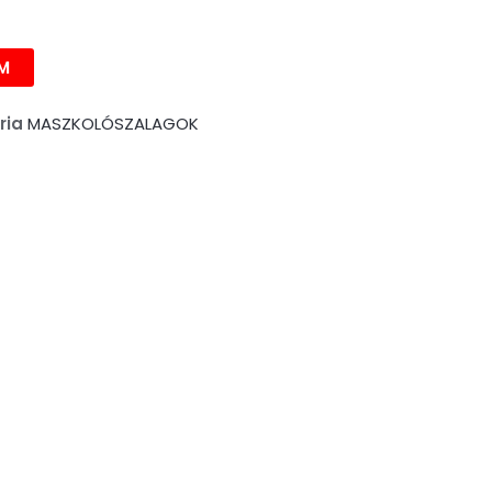
00FT.
M
ria
MASZKOLÓSZALAGOK