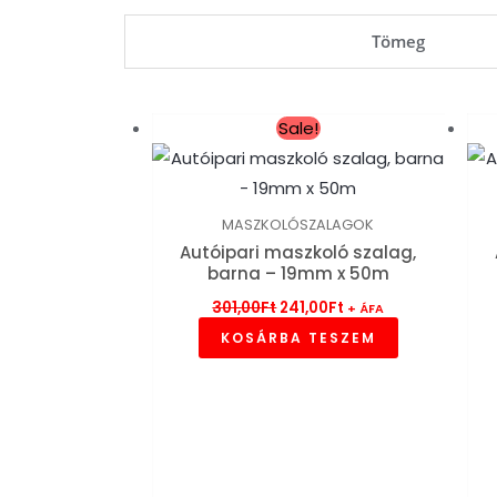
Tömeg
Original
Current
Sale!
price
price
was:
is:
301,00Ft.
241,00Ft.
MASZKOLÓSZALAGOK
Autóipari maszkoló szalag,
barna – 19mm x 50m
301,00
Ft
241,00
Ft
+ ÁFA
KOSÁRBA TESZEM