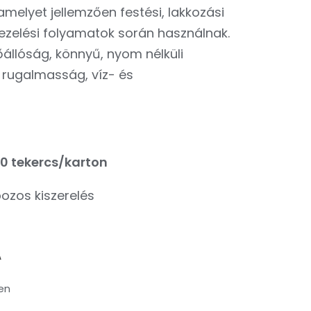
melyet jellemzően festési, lakkozási
kezelési folyamatok során használnak.
őállóság, könnyű, nyom nélküli
, rugalmasság, víz- és
0 tekercs/karton
zos kiszerelés
RENT
A
E
en