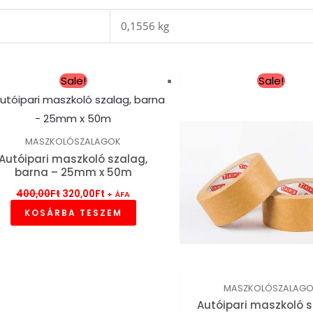
0,1556 kg
Original
Current
Original
Cu
Sale!
Sale!
price
price
price
pr
was:
is:
was:
is:
400,00Ft.
320,00Ft.
476,00Ft.
38
MASZKOLÓSZALAGOK
Autóipari maszkoló szalag,
barna – 25mm x 50m
400,00
Ft
320,00
Ft
+ ÁFA
KOSÁRBA TESZEM
MASZKOLÓSZALAG
Autóipari maszkoló s