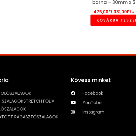
barna – 30mm x 
476,00
Ft
381,00
Ft
+
KOSÁRBA TESZ
ria
Kövess minket
OLÓSZALAGOK
Facebook
IS SZALAGOK
STRETCH FÓLIA
YouTube
LÓSZALAGOK
Instagram
TOTT RAGASZTÓSZALAGOK