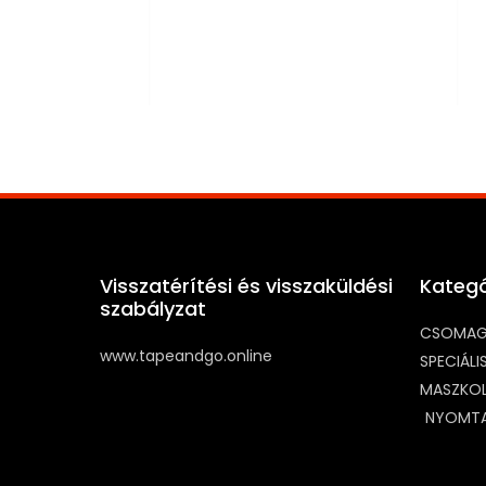
Visszatérítési és visszaküldési
Kategó
szabályzat
CSOMAG
www.tapeandgo.online
SPECIÁL
MASZKO
NYOMTA