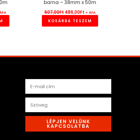
50m
barna – 38mm x 50m
607,00
Ft
486,00
Ft
 ÁFA
+ ÁFA
EM
KOSÁRBA TESZEM
Email
text
LÉPJEN VELÜNK
KAPCSOLATBA