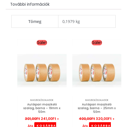
További információk
Tömeg
0,1979 kg
Original
Current
Original
Current
Sale!
Sale!
price
price
price
price
was:
is:
was:
is:
301,00Ft.
241,00Ft.
400,00Ft.
320,00Ft
MASZKOLÓSZALAGOK
MASZKOLÓSZALAGOK
Autóipari maszkoló
Autóipari maszkoló
szalag, barna – 19mm x
szalag, barna – 25mm x
50m
50m
301,00
Ft
241,00
Ft
400,00
Ft
320,00
Ft
+
+
KOSÁRBA
KOSÁRBA
ÁFA
ÁFA