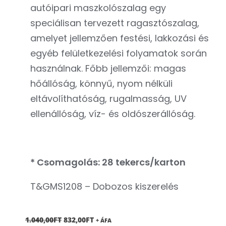
autóipari maszkolószalag egy
speciálisan tervezett ragasztószalag,
amelyet jellemzően festési, lakkozási és
egyéb felületkezelési folyamatok során
használnak. Főbb jellemzői: magas
hőállóság, könnyű, nyom nélküli
eltávolíthatóság, rugalmasság, UV
ellenállóság, víz- és oldószerállóság.
* Csomagolás: 28 tekercs/karton
T&GMS1208 – Dobozos kiszerelés
ORIGINAL
CURRENT
1.040,00
FT
832,00
FT
+ ÁFA