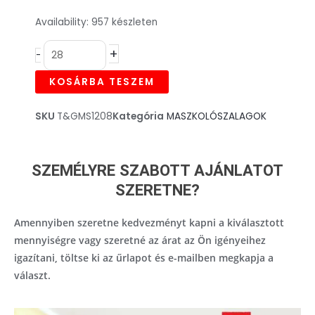
PRICE
PRICE
Autóipari
Availability:
957 készleten
WAS:
IS:
maszkoló
1.040,00FT.
832,00FT.
+
-
szalag,
UV
KOSÁRBA TESZEM
és
vízálló,
SKU
T&GMS1208
Kategória
MASZKOLÓSZALAGOK
narancssárga
-
38mm
SZEMÉLYRE SZABOTT AJÁNLATOT
x
SZERETNE?
50m
mennyiség
Amennyiben szeretne kedvezményt kapni a kiválasztott
mennyiségre vagy szeretné az árat az Ön igényeihez
igazítani, töltse ki az űrlapot és e-mailben megkapja a
választ.