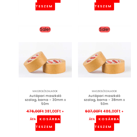
TESZEM
TESZEM
Original
Current
Original
Current
Sale!
Sale!
price
price
price
price
was:
is:
was:
is:
476,00Ft.
381,00Ft.
607,00Ft.
486,00Ft
MASZKOLÓSZALAGOK
MASZKOLÓSZALAGOK
Autóipari maszkoló
Autóipari maszkoló
szalag, barna – 30mm x
szalag, barna – 38mm x
50m
50m
476,00
Ft
381,00
Ft
607,00
Ft
486,00
Ft
+
+
KOSÁRBA
KOSÁRBA
ÁFA
ÁFA
TESZEM
TESZEM