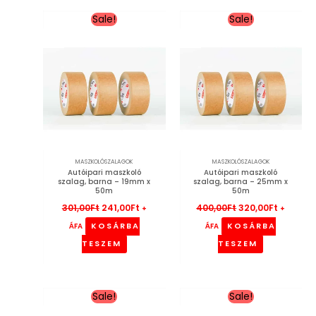
Original
Current
Original
Current
Sale!
Sale!
price
price
price
price
was:
is:
was:
is:
301,00Ft.
241,00Ft.
400,00Ft.
320,00Ft
MASZKOLÓSZALAGOK
MASZKOLÓSZALAGOK
Autóipari maszkoló
Autóipari maszkoló
szalag, barna – 19mm x
szalag, barna – 25mm x
50m
50m
301,00
Ft
241,00
Ft
400,00
Ft
320,00
Ft
+
+
KOSÁRBA
KOSÁRBA
ÁFA
ÁFA
TESZEM
TESZEM
Original
Current
Original
Current
Sale!
Sale!
price
price
price
price
was:
is:
was:
is: