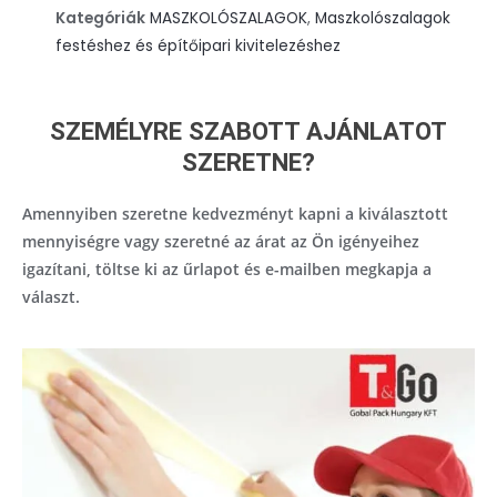
50m
Kategóriák
MASZKOLÓSZALAGOK
,
Maszkolószalagok
mennyiség
festéshez és építőipari kivitelezéshez
SZEMÉLYRE SZABOTT AJÁNLATOT
SZERETNE?
Amennyiben szeretne kedvezményt kapni a kiválasztott
mennyiségre vagy szeretné az árat az Ön igényeihez
igazítani, töltse ki az űrlapot és e-mailben megkapja a
választ.