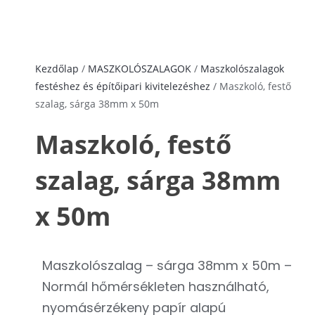
Kezdőlap
/
MASZKOLÓSZALAGOK
/
Maszkolószalagok
festéshez és építőipari kivitelezéshez
/ Maszkoló, festő
szalag, sárga 38mm x 50m
Maszkoló, festő
szalag, sárga 38mm
x 50m
Maszkolószalag – sárga 38mm x 50m –
Normál hőmérsékleten használható,
nyomásérzékeny papír alapú