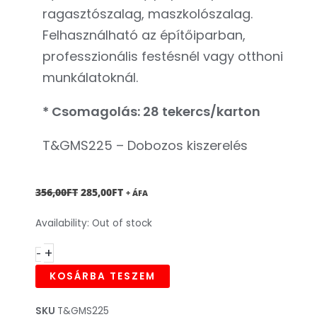
ragasztószalag, maszkolószalag.
Felhasználható az építőiparban,
professzionális festésnél vagy otthoni
munkálatoknál.
* Csomagolás: 28 tekercs/karton
T&GMS225 – Dobozos kiszerelés
ORIGINAL
CURRENT
356,00
FT
285,00
FT
+ ÁFA
PRICE
PRICE
Maszkoló,
Availability:
Out of stock
WAS:
IS:
festő
356,00FT.
285,00FT.
+
-
szalag,
sárga
KOSÁRBA TESZEM
38mm
x
SKU
T&GMS225