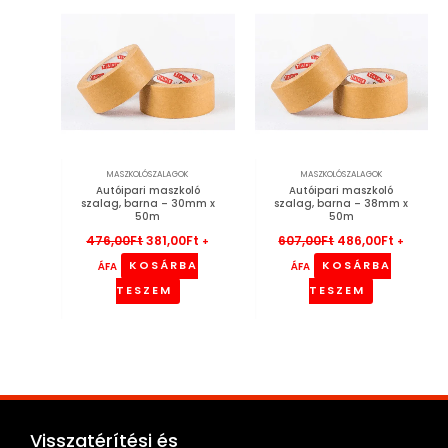
476,00Ft.
381,00Ft.
607,00Ft.
486,00Ft
MASZKOLÓSZALAGOK
MASZKOLÓSZALAGOK
Autóipari maszkoló
Autóipari maszkoló
szalag, barna – 30mm x
szalag, barna – 38mm x
50m
50m
476,00
Ft
381,00
Ft
607,00
Ft
486,00
Ft
+
+
KOSÁRBA
KOSÁRBA
ÁFA
ÁFA
TESZEM
TESZEM
Visszatérítési és