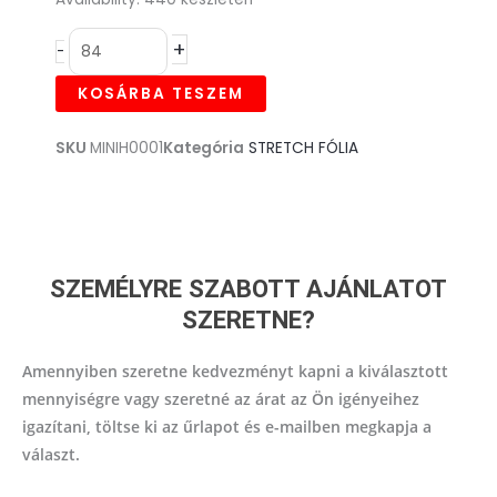
WAS:
IS:
kézi
714,00FT.
571,00FT.
+
-
stretch
fólia,
KOSÁRBA TESZEM
23my
Transzparens
SKU
MINIH0001
Kategória
STRETCH FÓLIA
–
100mm
x
150m
mennyiség
SZEMÉLYRE SZABOTT AJÁNLATOT
SZERETNE?
Amennyiben szeretne kedvezményt kapni a kiválasztott
mennyiségre vagy szeretné az árat az Ön igényeihez
igazítani, töltse ki az űrlapot és e-mailben megkapja a
választ.