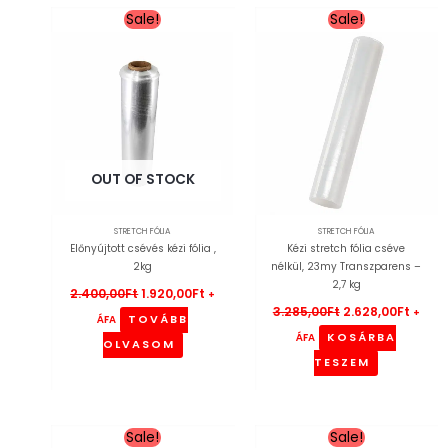
Original
Current
Original
Curre
Sale!
Sale!
price
price
price
price
was:
is:
was:
is:
2.400,00Ft.
1.920,00Ft.
3.285,00Ft.
2.628,
OUT OF STOCK
STRETCH FÓLIA
STRETCH FÓLIA
Előnyújtott csévés kézi fólia ,
Kézi stretch fólia cséve
2kg
nélkül, 23my Transzparens –
2,7 kg
2.400,00
Ft
1.920,00
Ft
+
3.285,00
Ft
2.628,00
Ft
+
TOVÁBB
ÁFA
KOSÁRBA
ÁFA
OLVASOM
TESZEM
Original
Current
Original
Curren
Sale!
Sale!
price
price
price
price