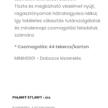
Tiszta és megbízható védelmet nyújt,
ragasztónyomok hátrahagyása nélkül,
így tökéletes választás futárszolgálatok
és mindennapi csomagolási feladatok
számára.
* Csomagolás: 44 tekercs/karton
MINIH0001 – Dobozos kiszerelés.
ORIGINAL
CURRENT
714,00
FT
571,00
FT
+ ÁFA
PRICE
PRICE
Mini
Availability:
440 készleten