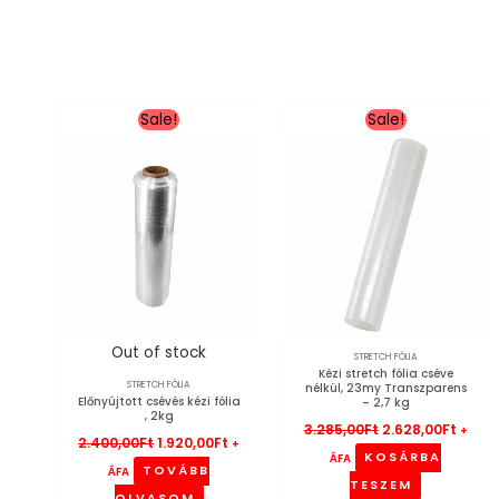
Original
Current
Original
Curre
Sale!
Sale!
price
price
price
price
was:
is:
was:
is:
2.400,00Ft.
1.920,00Ft.
3.285,00Ft.
2.628,
Out of stock
STRETCH FÓLIA
Kézi stretch fólia cséve
STRETCH FÓLIA
nélkül, 23my Transzparens
Előnyújtott csévés kézi fólia
– 2,7 kg
, 2kg
3.285,00
Ft
2.628,00
Ft
+
2.400,00
Ft
1.920,00
Ft
+
KOSÁRBA
ÁFA
TOVÁBB
ÁFA
TESZEM