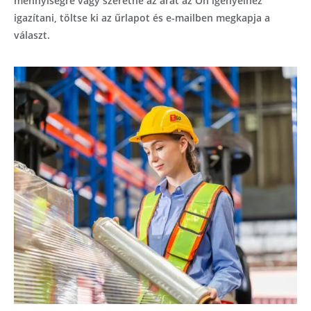
mennyiségre vagy szeretné az árat az Ön igényeihez
igazítani, töltse ki az űrlapot és e-mailben megkapja a
választ.