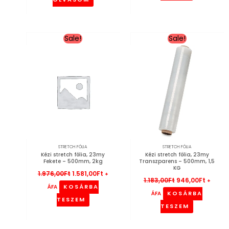
OLVASOM
Original
Current
Original
Curren
Sale!
Sale!
price
price
price
price
was:
is:
was:
is:
1.976,00Ft.
1.581,00Ft.
1.183,00Ft.
946,00F
STRETCH FÓLIA
STRETCH FÓLIA
Kézi stretch fólia, 23my
Kézi stretch fólia, 23my
Fekete – 500mm, 2kg
Transzparens – 500mm, 1,5
KG
1.976,00
Ft
1.581,00
Ft
+
1.183,00
Ft
946,00
Ft
+
KOSÁRBA
ÁFA
KOSÁRBA
ÁFA
TESZEM
TESZEM