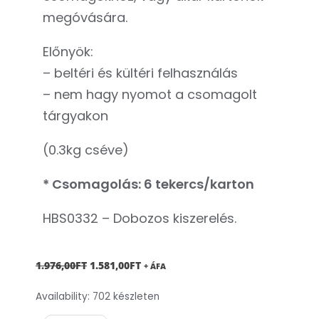
megóvására.
Előnyök:
– beltéri és kültéri felhasználás
– nem hagy nyomot a csomagolt
tárgyakon
(0.3kg cséve)
* Csomagolás: 6 tekercs/karton
HBS0332 – Dobozos kiszerelés.
ORIGINAL
CURRENT
1.976,00
FT
1.581,00
FT
+ ÁFA
PRICE
PRICE
Kézi
Availability:
702 készleten
WAS:
IS:
stretch
1.976,00FT.
1.581,00FT.