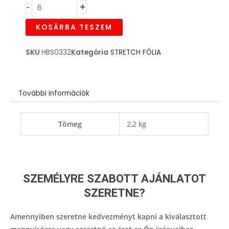
+
-
fólia,
23my
KOSÁRBA TESZEM
Fekete
-
SKU
HBS0332
Kategória
STRETCH FÓLIA
500mm,
2kg
mennyiség
További információk
Tömeg
2,2 kg
SZEMÉLYRE SZABOTT AJÁNLATOT
SZERETNE?
Amennyiben szeretne kedvezményt kapni a kiválasztott