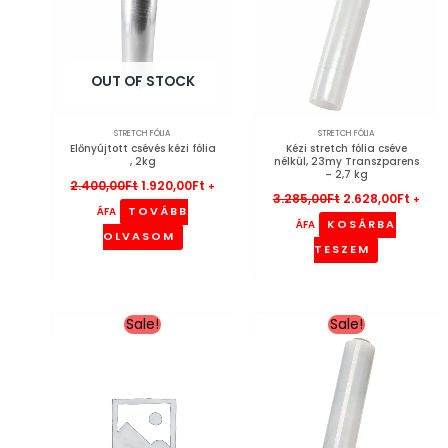
OUT OF STOCK
STRETCH FÓLIA
STRETCH FÓLIA
Előnyújtott csévés kézi fólia
Kézi stretch fólia cséve
, 2kg
nélkül, 23my Transzparens
– 2,7 kg
2.400,00
Ft
1.920,00
Ft
+
3.285,00
Ft
2.628,00
Ft
+
TOVÁBB
ÁFA
KOSÁRBA
ÁFA
OLVASOM
TESZEM
Original
Current
Original
Curren
Sale!
Sale!
price
price
price
price
was:
is:
was:
is:
1.976,00Ft.
1.581,00Ft.
1.183,00Ft.
946,00F