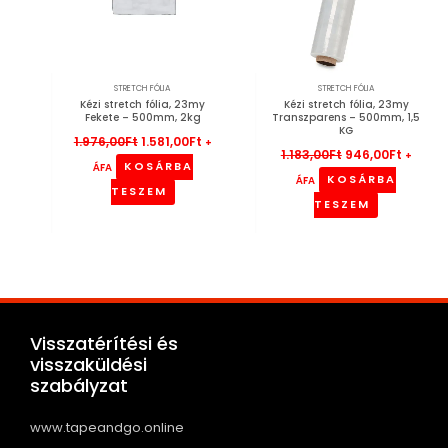
STRETCH FÓLIA
STRETCH FÓLIA
Kézi stretch fólia, 23my
Kézi stretch fólia, 23my
Fekete – 500mm, 2kg
Transzparens – 500mm, 1,5
KG
1.976,00
Ft
1.581,00
Ft
+
1.183,00
Ft
946,00
Ft
+
KOSÁRBA
ÁFA
KOSÁRBA
ÁFA
TESZEM
TESZEM
Visszatérítési és
visszaküldési
szabályzat
www.tapeandgo.online