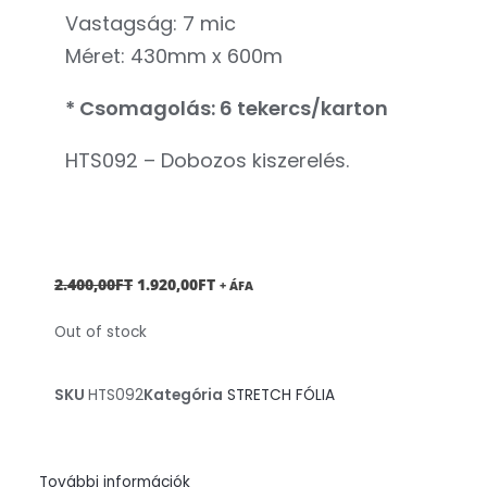
Vastagság: 7 mic
Méret: 430mm x 600m
* Csomagolás: 6 tekercs/karton
HTS092 – Dobozos kiszerelés.
ORIGINAL
CURRENT
2.400,00
FT
1.920,00
FT
+ ÁFA
PRICE
PRICE
Out of stock
WAS:
IS:
2.400,00FT.
1.920,00FT.
SKU
HTS092
Kategória
STRETCH FÓLIA
További információk